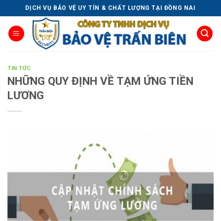
Skip
DỊCH VỤ BẢO VỆ UY TÍN & CHẤT LƯỢNG TẠI ĐỒNG NAI
to
content
TIN TỨC
NHỮNG QUY ĐỊNH VỀ TẠM ỨNG TIỀN
LƯƠNG