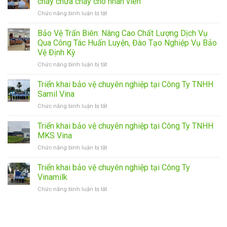
cháy chữa cháy cho nhân viên
ở
Chức năng bình luận bị tắt
Cảnh
sát
Bảo Vệ Trấn Biên: Nâng Cao Chất Lượng Dịch Vụ
PCCC
Qua Công Tác Huấn Luyện, Đào Tạo Nghiệp Vụ Bảo
Công
Vệ Định Kỳ
an
ở
Chức năng bình luận bị tắt
Đồng
Bảo
Tháp
Vệ
tập
Triển khai bảo vệ chuyên nghiệp tại Công Ty TNHH
Trấn
huấn
Samil Vina
Biên:
phòng
ở
Chức năng bình luận bị tắt
Nâng
cháy
Triển
Cao
chữa
khai
Triển khai bảo vệ chuyên nghiệp tại Công Ty TNHH
Chất
cháy
bảo
Lượng
cho
MKS Vina
vệ
Dịch
nhân
ở
Chức năng bình luận bị tắt
chuyên
Vụ
viên
Triển
nghiệp
Qua
khai
Triển khai bảo vệ chuyên nghiệp tại Công Ty
tại
Công
bảo
Công
Vinamilk
Tác
vệ
Ty
Huấn
ở
Chức năng bình luận bị tắt
chuyên
TNHH
Luyện,
Triển
nghiệp
Samil
Đào
khai
tại
Vina
Tạo
bảo
Công
Nghiệp
vệ
Ty