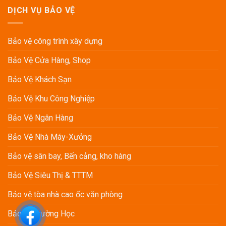
tại
Công
bảo
DỊCH VỤ BẢO VỆ
Công
Tác
vệ
Ty
Huấn
chuyên
TNHH
Luyện,
nghiệp
Samil
Đào
Bảo vệ công trình xây dựng
tại
Vina
Tạo
Công
Nghiệp
Bảo Vệ Cửa Hàng, Shop
Ty
Vụ
TNHH
Bảo
MKS
Bảo Vệ Khách Sạn
Vệ
Vina
Định
Kỳ
Bảo Vệ Khu Công Nghiệp
Bảo Vệ Ngân Hàng
Bảo Vệ Nhà Máy-Xưởng
Bảo vệ sân bay, Bến cảng, kho hàng
Bảo Vệ Siêu Thị & TTTM
Bảo vệ tòa nhà cao ốc văn phòng
Bảo vệ Trường Học