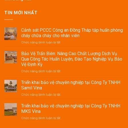
TIN MỚI NHẤT
Cảnh sát PCCC Công an Đồng Tháp tập huấn phòng
cháy chữa cháy cho nhân viên
ở
Chức năng bình luận bị tắt
Cảnh
sát
Bảo Vệ Trấn Biên: Nâng Cao Chất Lượng Dịch Vụ
PCCC
Qua Công Tác Huấn Luyện, Đào Tạo Nghiệp Vụ Bảo
Công
Vệ Định Kỳ
an
ở
Chức năng bình luận bị tắt
Đồng
Bảo
Tháp
Vệ
tập
Triển khai bảo vệ chuyên nghiệp tại Công Ty TNHH
Trấn
huấn
Samil Vina
Biên:
phòng
ở
Chức năng bình luận bị tắt
Nâng
cháy
Triển
Cao
chữa
khai
Triển khai bảo vệ chuyên nghiệp tại Công Ty TNHH
Chất
cháy
bảo
Lượng
cho
MKS Vina
vệ
Dịch
nhân
ở
Chức năng bình luận bị tắt
chuyên
Vụ
viên
Triển
nghiệp
Qua
khai