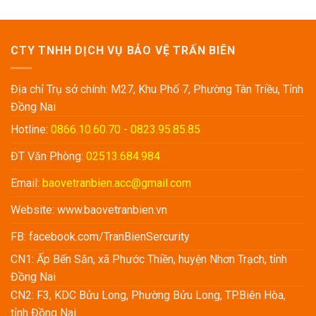
Vụ
chuyên
TNHH
Bảo
nghiệp
MKS
Vệ
tại
Vina
Định
Công
CTY TNHH DỊCH VỤ BẢO VỆ TRẤN BIÊN
Kỳ
Ty
Vinamilk
Địa chỉ Trụ sở chính: M27, Khu Phố 7, Phường Tân Triều, Tỉnh
Đồng Nai
Hotline:
0866.10.60.70 - 0823.95.85.85
ĐT Văn Phòng:
02513.684.984
Email:
baovetranbien.acc@gmail.com
Website:
www.baovetranbien.vn
FB:
facebook.com/TranBienSercurity
CN1: Ấp Bến Sắn, xã Phước Thiền, huyện Nhơn Trạch, tỉnh
Đồng Nai
CN2: F3, KDC Bửu Long, Phường Bửu Long, TP.Biên Hòa,
tỉnh Đồng Nai