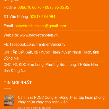
Hotline:
0866.10.60.70 - 0823.95.85.85
ĐT Văn Phòng:
02513.684.984
Email:
baovetranbien.acc@gmail.com
Website:
www.baovetranbien.vn
FB:
facebook.com/TranBienSercurity
CN1: Ấp Bến Sắn, xã Phước Thiền, huyện Nhơn Trạch, tỉnh
Đồng Nai
CN2: F3, KDC Bửu Long, Phường Bửu Long, TP.Biên Hòa,
tỉnh Đồng Nai
TIN MỚI NHẤT
Cảnh sát PCCC Công an Đồng Tháp tập huấn phòng
cháy chữa cháy cho nhân viên
ở
Chức năng bình luận bị tắt