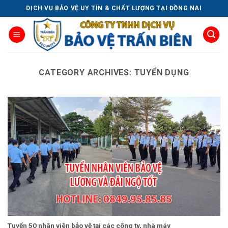
Skip
DỊCH VỤ BẢO VỆ UY TÍN & CHẤT LƯỢNG TẠI ĐỒNG NAI
to
content
CATEGORY ARCHIVES:
TUYỂN DỤNG
Tuyển 50 nhân viên bảo vệ tại các công ty, nhà máy