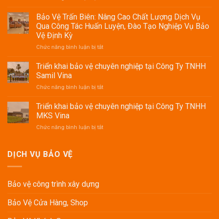
Cảnh
sát
Bảo Vệ Trấn Biên: Nâng Cao Chất Lượng Dịch Vụ
PCCC
Qua Công Tác Huấn Luyện, Đào Tạo Nghiệp Vụ Bảo
Công
Vệ Định Kỳ
an
ở
Chức năng bình luận bị tắt
Đồng
Bảo
Tháp
Vệ
tập
Triển khai bảo vệ chuyên nghiệp tại Công Ty TNHH
Trấn
huấn
Samil Vina
Biên:
phòng
ở
Chức năng bình luận bị tắt
Nâng
cháy
Triển
Cao
chữa
khai
Triển khai bảo vệ chuyên nghiệp tại Công Ty TNHH
Chất
cháy
bảo
Lượng
cho
MKS Vina
vệ
Dịch
nhân
ở
Chức năng bình luận bị tắt
chuyên
Vụ
viên
Triển
nghiệp
Qua
khai
tại
Công
bảo
DỊCH VỤ BẢO VỆ
Công
Tác
vệ
Ty
Huấn
chuyên
TNHH
Luyện,
nghiệp
Samil
Đào
Bảo vệ công trình xây dựng
tại
Vina
Tạo
Công
Nghiệp
Bảo Vệ Cửa Hàng, Shop
Ty
Vụ
TNHH
Bảo
MKS