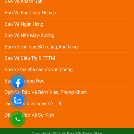
Bảo Vệ Khách Sạn
Vệ
Vina
Định
Kỳ
Bảo Vệ Khu Công Nghiệp
Bảo Vệ Ngân Hàng
Bảo Vệ Nhà Máy-Xưởng
Bảo vệ sân bay, Bến cảng, kho hàng
Bảo Vệ Siêu Thị & TTTM
Bảo vệ tòa nhà cao ốc văn phòng
Bảo vệ Trường Học
Dịch Vụ Bảo Vệ Bệnh Viện, Phòng Khám
Dịch vụ bảo vệ ngày Lễ, Tết
Dịch Vụ Bảo Vệ Sự Kiện