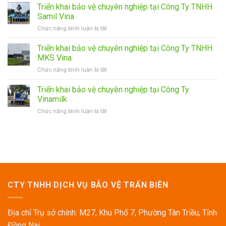
Vệ
tập
Triển khai bảo vệ chuyên nghiệp tại Công Ty TNHH
Trấn
huấn
Samil Vina
Biên:
phòng
ở
Chức năng bình luận bị tắt
Nâng
cháy
Triển
Cao
chữa
khai
Triển khai bảo vệ chuyên nghiệp tại Công Ty TNHH
Chất
cháy
bảo
Lượng
cho
MKS Vina
vệ
Dịch
nhân
ở
Chức năng bình luận bị tắt
chuyên
Vụ
viên
Triển
nghiệp
Qua
khai
Triển khai bảo vệ chuyên nghiệp tại Công Ty
tại
Công
bảo
Công
Vinamilk
Tác
vệ
Ty
Huấn
ở
Chức năng bình luận bị tắt
chuyên
TNHH
Luyện,
Triển
nghiệp
Samil
Đào
khai
tại
Vina
Tạo
bảo
Công
Nghiệp
vệ
Ty
Vụ
chuyên
TNHH
Bảo
nghiệp
MKS
Vệ
tại
Vina
Định
Công
CTY TNHH DỊCH VỤ BẢO VỆ TRẤN BIÊN
Kỳ
Ty
Vinamilk
Địa chỉ Trụ sở chính: M27, Khu Phố 7, Phường Tân Triều, Tỉnh
Đồng Nai