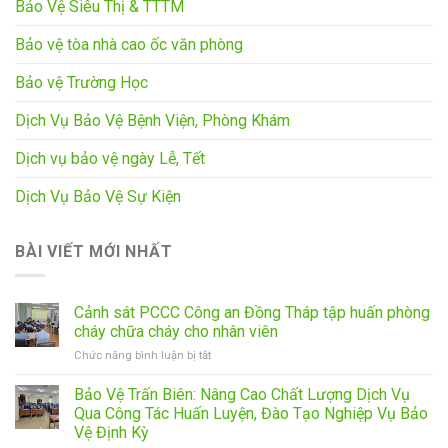
Bảo Vệ Siêu Thị & TTTM
Bảo vệ tòa nhà cao ốc văn phòng
Bảo vệ Trường Học
Dịch Vụ Bảo Vệ Bệnh Viện, Phòng Khám
Dịch vụ bảo vệ ngày Lễ, Tết
Dịch Vụ Bảo Vệ Sự Kiện
BÀI VIẾT MỚI NHẤT
Cảnh sát PCCC Công an Đồng Tháp tập huấn phòng
cháy chữa cháy cho nhân viên
ở
Chức năng bình luận bị tắt
Cảnh
sát
Bảo Vệ Trấn Biên: Nâng Cao Chất Lượng Dịch Vụ
PCCC
Qua Công Tác Huấn Luyện, Đào Tạo Nghiệp Vụ Bảo
Công
Vệ Định Kỳ
an