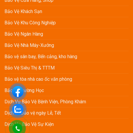
Bảo Vệ Cửa Hàng, Shop
Vụ
TNHH
Bảo
MKS
Bảo Vệ Khách Sạn
Vệ
Vina
Định
Kỳ
Bảo Vệ Khu Công Nghiệp
Bảo Vệ Ngân Hàng
Bảo Vệ Nhà Máy-Xưởng
Bảo vệ sân bay, Bến cảng, kho hàng
Bảo Vệ Siêu Thị & TTTM
Bảo vệ tòa nhà cao ốc văn phòng
Bảo vệ Trường Học
Dịch Vụ Bảo Vệ Bệnh Viện, Phòng Khám
Dịch vụ bảo vệ ngày Lễ, Tết
Dịch Vụ Bảo Vệ Sự Kiện