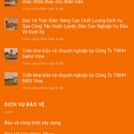
cháy chữa cháy cho nhân viên
ở
Chức năng bình luận bị tắt
Cảnh
sát
Bảo Vệ Trấn Biên: Nâng Cao Chất Lượng Dịch Vụ
PCCC
Qua Công Tác Huấn Luyện, Đào Tạo Nghiệp Vụ Bảo
Công
Vệ Định Kỳ
an
ở
Chức năng bình luận bị tắt
Đồng
Bảo
Tháp
Vệ
tập
Triển khai bảo vệ chuyên nghiệp tại Công Ty TNHH
Trấn
huấn
Samil Vina
Biên:
phòng
ở
Chức năng bình luận bị tắt
Nâng
cháy
Triển
Cao
chữa
khai
Triển khai bảo vệ chuyên nghiệp tại Công Ty TNHH
Chất
cháy
bảo
Lượng
cho
MKS Vina
vệ
Dịch
nhân
ở
Chức năng bình luận bị tắt
chuyên
Vụ
viên
Triển
nghiệp
Qua
khai
tại
Công
bảo
DỊCH VỤ BẢO VỆ
Công
Tác
vệ
Ty
Huấn
chuyên
TNHH
Luyện,
nghiệp
Samil
Đào
Bảo vệ công trình xây dựng
tại
Vina
Tạo
Công
Nghiệp
Ty