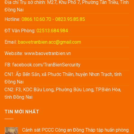
Địa chỉ Trụ sở chính: M27, Khu Phố 7, Phường Tân Triều, Tỉnh
Đồng Nai
Hotline:
0866.10.60.70 - 0823.95.85.85
ĐT Văn Phòng:
02513.684.984
Email:
baovetranbien.acc@gmail.com
Website:
www.baovetranbien.vn
FB:
facebook.com/TranBienSercurity
CN1: Ấp Bến Sắn, xã Phước Thiền, huyện Nhơn Trạch, tỉnh
Đồng Nai
CN2: F3, KDC Bửu Long, Phường Bửu Long, TP.Biên Hòa,
tỉnh Đồng Nai
TIN MỚI NHẤT
Cảnh sát PCCC Công an Đồng Tháp tập huấn phòng