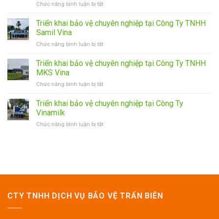
ở
Chức năng bình luận bị tắt
Đồng
Bảo
Tháp
Vệ
tập
Triển khai bảo vệ chuyên nghiệp tại Công Ty TNHH
Trấn
huấn
Samil Vina
Biên:
phòng
ở
Chức năng bình luận bị tắt
Nâng
cháy
Triển
Cao
chữa
khai
Triển khai bảo vệ chuyên nghiệp tại Công Ty TNHH
Chất
cháy
bảo
Lượng
cho
MKS Vina
vệ
Dịch
nhân
ở
Chức năng bình luận bị tắt
chuyên
Vụ
viên
Triển
nghiệp
Qua
khai
Triển khai bảo vệ chuyên nghiệp tại Công Ty
tại
Công
bảo
Công
Vinamilk
Tác
vệ
Ty
Huấn
ở
Chức năng bình luận bị tắt
chuyên
TNHH
Luyện,
Triển
nghiệp
Samil
Đào
khai
tại
Vina
Tạo
bảo
Công
Nghiệp
vệ
Ty
Vụ
chuyên
TNHH
Bảo
nghiệp
MKS
Vệ
tại
Vina
Định
Công
CTY TNHH DỊCH VỤ BẢO VỆ TRẤN BIÊN
Kỳ
Ty
Vinamilk